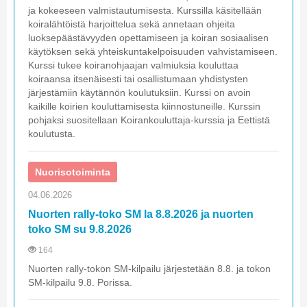
ja kokeeseen valmistautumisesta. Kurssilla käsitellään
koiralähtöistä harjoittelua sekä annetaan ohjeita
luoksepäästävyyden opettamiseen ja koiran sosiaalisen
käytöksen sekä yhteiskuntakelpoisuuden vahvistamiseen.
Kurssi tukee koiranohjaajan valmiuksia kouluttaa
koiraansa itsenäisesti tai osallistumaan yhdistysten
järjestämiin käytännön koulutuksiin. Kurssi on avoin
kaikille koirien kouluttamisesta kiinnostuneille. Kurssin
pohjaksi suositellaan Koirankouluttaja-kurssia ja Eettistä
koulutusta.
Nuorisotoiminta
04.06.2026
Nuorten rally-toko SM la 8.8.2026 ja nuorten
toko SM su 9.8.2026
164
Nuorten rally-tokon SM-kilpailu järjestetään 8.8. ja tokon
SM-kilpailu 9.8. Porissa.