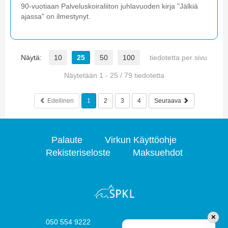
90-vuotiaan Palveluskoiraliiton juhlavuoden kirja "Jälkiä
ajassa" on ilmestynyt.
Näytä:
10
25
50
100
tiedotetta per sivu
Näytetään 1 - 25 / 79 tiedotetta
Edellinen
1
2
3
4
Seuraava
Palaute
Virkun Käyttöohje
Rekisteriseloste
Maksuehdot
✕
050 554 9222