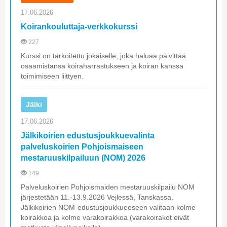
17.06.2026
Koirankouluttaja-verkkokurssi
227
Kurssi on tarkoitettu jokaiselle, joka haluaa päivittää
osaamistansa koiraharrastukseen ja koiran kanssa
toimimiseen liittyen.
Jälki
17.06.2026
Jälkikoirien edustusjoukkuevalinta
palveluskoirien Pohjoismaiseen
mestaruuskilpailuun (NOM) 2026
149
Palveluskoirien Pohjoismaiden mestaruuskilpailu NOM
järjestetään 11.-13.9.2026 Vejlessä, Tanskassa.
Jälkikoirien NOM-edustusjoukkueeseen valitaan kolme
koirakkoa ja kolme varakoirakkoa (varakoirakot eivät