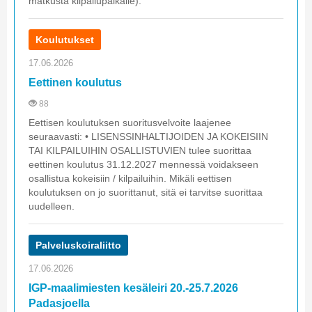
matkusta kilpailupaikalle).
Koulutukset
17.06.2026
Eettinen koulutus
88
Eettisen koulutuksen suoritusvelvoite laajenee
seuraavasti: • LISENSSINHALTIJOIDEN JA KOKEISIIN
TAI KILPAILUIHIN OSALLISTUVIEN tulee suorittaa
eettinen koulutus 31.12.2027 mennessä voidakseen
osallistua kokeisiin / kilpailuihin. Mikäli eettisen
koulutuksen on jo suorittanut, sitä ei tarvitse suorittaa
uudelleen.
Palveluskoiraliitto
17.06.2026
IGP-maalimiesten kesäleiri 20.-25.7.2026
Padasjoella