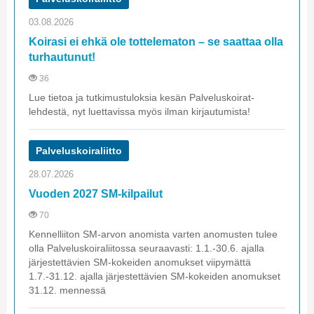
03.08.2026
Koirasi ei ehkä ole tottelematon – se saattaa olla
turhautunut!
36
Lue tietoa ja tutkimustuloksia kesän Palveluskoirat-
lehdestä, nyt luettavissa myös ilman kirjautumista!
Palveluskoiraliitto
28.07.2026
Vuoden 2027 SM-kilpailut
70
Kennelliiton SM-arvon anomista varten anomusten tulee
olla Palveluskoiraliitossa seuraavasti: 1.1.-30.6. ajalla
järjestettävien SM-kokeiden anomukset viipymättä
1.7.-31.12. ajalla järjestettävien SM-kokeiden anomukset
31.12. mennessä