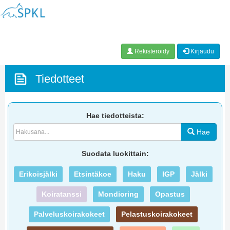
Rekisteröidy
Kirjaudu
Tiedotteet
Hae tiedotteista:
Hae
Suodata luokittain:
Erikoisjälki
Etsintäkoe
Haku
IGP
Jälki
Koiratanssi
Mondioring
Opastus
Palveluskoirakokeet
Pelastuskoirakokeet