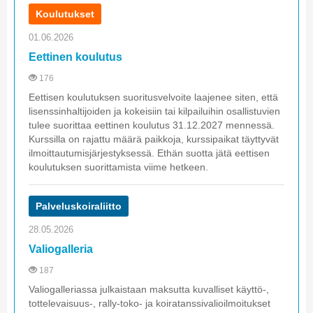
Koulutukset
01.06.2026
Eettinen koulutus
176
Eettisen koulutuksen suoritusvelvoite laajenee siten, että
lisenssinhaltijoiden ja kokeisiin tai kilpailuihin osallistuvien
tulee suorittaa eettinen koulutus 31.12.2027 mennessä.
Kurssilla on rajattu määrä paikkoja, kurssipaikat täyttyvät
ilmoittautumisjärjestyksessä. Ethän suotta jätä eettisen
koulutuksen suorittamista viime hetkeen.
Palveluskoiraliitto
28.05.2026
Valiogalleria
187
Valiogalleriassa julkaistaan maksutta kuvalliset käyttö-,
tottelevaisuus-, rally-toko- ja koiratanssivalioilmoitukset