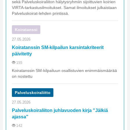
sekä Palveluskoiraliiton hälytysryhmiin sijoittuvien koirien
VIRTA-tarkastusilmoitukset. Samat ilmoitukset julkaistaan
Palveluskoirat-lehden printissä.
Koiratanssi
27.05.2026
Koiratanssin SM-kilpailun karsintakriteerit
päivitetty
155
Koiratanssin SM-kilpailuun osallistuvien enimmäismäärää
on nostettu
Palveluskoiraliitto
27.05.2026
Palveluskoiraliiton juhlavuoden kirja "Jälkiä
ajassa"
142