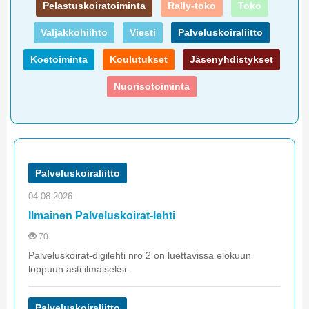
Pelastuskoiratoiminta
Rally-toko
Toko
Valjakkohiihto
Viesti
Palveluskoiraliitto
Koetoiminta
Koulutukset
Jäsenyhdistykset
Nuorisotoiminta
Palveluskoiraliitto
04.08.2026
Ilmainen Palveluskoirat-lehti
70
Palveluskoirat-digilehti nro 2 on luettavissa elokuun
loppuun asti ilmaiseksi.
Palveluskoiraliitto