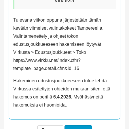
Virkussa.
Tulevana viikonloppuna järjestetään tämän
kevään viimeiset valintakokeet Tampereella.
Valintamenettely ja ohjeet tokon
edustusjoukkueeseen hakemiseen löytyvät
Virkusta > Edustusjoukkueet > Toko
https://www.virkku.net/index.cfm?
template=page.detail.cfm&id=16
Hakeminen edustusjoukkueeseen tulee tehdä
Virkussa esitettyjen ohjeiden mukaan siten, että
hakemus on perillä
6.4.2026.
Myöhästyneitä
hakemuksia ei huomioida.