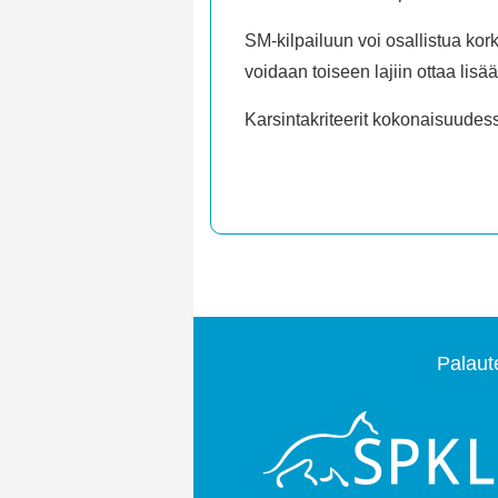
SM-kilpailuun voi osallistua kor
voidaan toiseen lajiin ottaa lis
Karsintakriteerit kokonaisuudes
Palaut