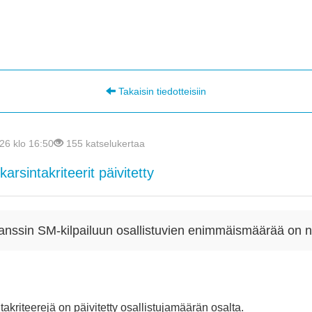
Takaisin tiedotteisiin
26 klo 16:50
155 katselukertaa
arsintakriteerit päivitetty
anssin SM-kilpailuun osallistuvien enimmäismäärää on n
akriteerejä on päivitetty osallistujamäärän osalta.