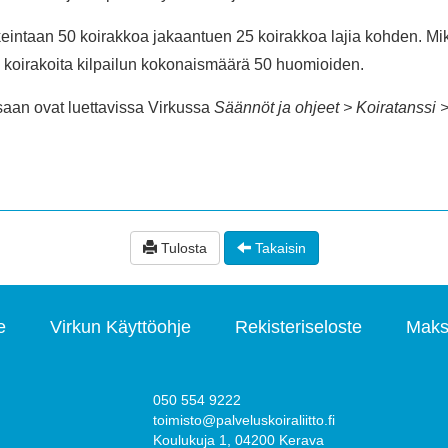
keintaan 50 koirakkoa jakaantuen 25 koirakkoa lajia kohden. Mikäl
ää koirakoita kilpailun kokonaismäärä 50 huomioiden.
saan ovat luettavissa Virkussa
Säännöt ja ohjeet > Koiratanssi 
Tulosta
Takaisin
e
Virkun Käyttöohje
Rekisteriseloste
Maks
050 554 9222
toimisto@palveluskoiraliitto.fi
Koulukuja 1, 04200 Kerava