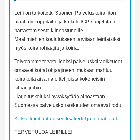
Leiri on tarkoitettu Suomen Palveluskoiraliiton
maalimiesoppilaille ja kaikille IGP-suojelulajin
harrastamisesta kiinnostuneille.
Maalimiehien koulutukseen tarvitaan leiriläisiksi
myös koiranohjaajia ja koiria.
Toivotamme tervetulleeksi palveluskoiraoikeudet
omaavat koirat ohjaajineen, mukaan mahtuu
koirakoita aivan aloittelijoista kokeneisiin
kilpailijoihin.
Harjoituskoiriksi hyväksytään ainoastaan
Suomessa palveluskoiraoikeuden omaavat rodut.
Katso ilmoittautumisen lisätiedot ja hinnat täältä
TERVETULOA LEIRILLE!