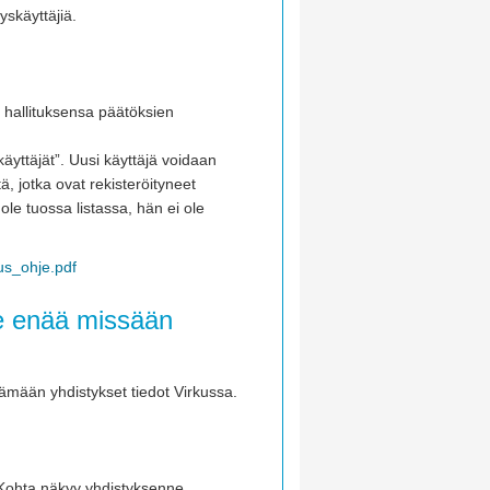
tyskäyttäjiä.
i hallituksensa päätöksien
käyttäjät”. Uusi käyttäjä voidaan
ä, jotka ovat rekisteröityneet
le tuossa listassa, hän ei ole
nus_ohje.pdf
le enää missään
tämään yhdistykset tiedot Virkussa.
 Kohta näkyy yhdistyksenne