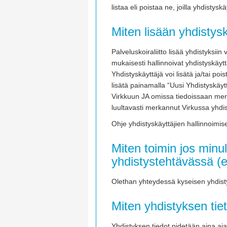
listaa eli poistaa ne, joilla yhdistysk
Miten lisään yhdistys
Palveluskoiraliitto lisää yhdistyksii
mukaisesti hallinnoivat yhdistyskäyt
Yhdistyskäyttäjä voi lisätä ja/tai po
lisätä painamalla “Uusi Yhdistyskäytt
Virkkuun JA omissa tiedoissaan merk
luultavasti merkannut Virkussa yhdi
Ohje yhdistyskäyttäjien hallinnoimis
Miten toimin jos minu
yhdistystehtävässä (e
Olethan yhteydessä kyseisen yhdistyk
Miten yhdistyksen tie
Yhdistyksen tiedot pidetään aina aj