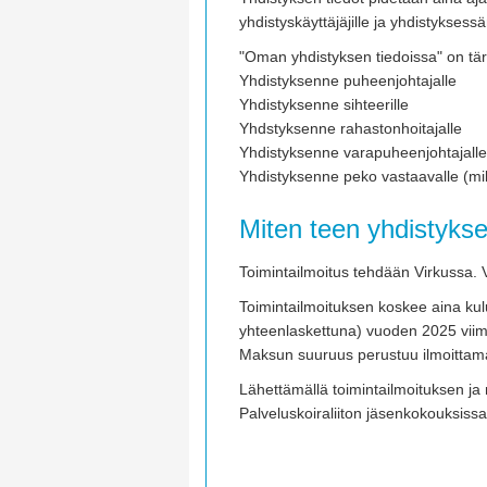
yhdistyskäyttäjäjille ja yhdistyksess
"Oman yhdistyksen tiedoissa" on tärk
Yhdistyksenne puheenjohtajalle
Yhdistyksenne sihteerille
Yhdstyksenne rahastonhoitajalle
Yhdistyksenne varapuheenjohtajalle
Yhdistyksenne peko vastaavalle (mik
Miten teen yhdistykse
Toimintailmoitus tehdään Virkussa. 
Toimintailmoituksen koskee aina kul
yhteenlaskettuna) vuoden 2025 viime
Maksun suuruus perustuu ilmoitta
Lähettämällä toimintailmoituksen j
Palveluskoiraliiton jäsenkokouksissa