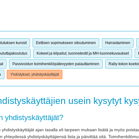
lutuksen kurssit
Eettisen sopimukseen sitoutuminen
Harrastaminen
uluttajakoulutus
Kokeet ja kilpailut, luonnetestit ja MH-luonnekuvaukset
at
Passivoidun toimihenkilöpätevyyden palauttaminen
Rally-tokon koetoi
u
Yhdistykset, yhdistyskäyttäjät
hdistyskäyttäjien usein kysytyt ky
n yhdistyskäyttäjät?
 yhdistyskäyttäjät ajan tasalla eli tarpeen mukaan lisätä ja myös poistaa
 yhteydessä yhdistyskäyttäjiensä lista ja päivittää sitä. Toimihenkilöm