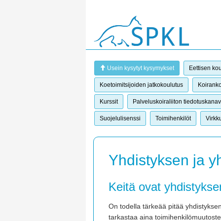
Usein kysytyt kysymykset
Eettisen kou
Koetoimitsijoiden jatkokoulutus
Koiranko
Kurssit
Palveluskoiraliiton tiedotuskanav
Suojelulisenssi
Toimihenkilöt
Virkk
Yhdistyksen ja y
Keitä ovat yhdistykse
On todella tärkeää pitää yhdistyksen
tarkastaa aina toimihenkilömuutosten