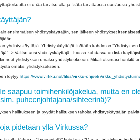
äyttäjäoikeutta ei enää tarvitse olla ja lisätä tarvittaessa uusi/uusia yhdis
käyttäjän?
n vain ensimmäisen yhdistyskäyttäjän, sen jälkeen yhdistykset itsenäisest
täjiään.
istaa yhdistyskäyttäjiä. Yhdistyskäyttäjät lisätään kohdassa “Yhdistyksen 
äjä” -> Valitse uusi yhdistyskäyttäjä. Tuossa kohdassa on lista käyttäjist
inneet yhdistyksen omaksi yhdistyksekseen. Mikäli etsimäsi henkilö ei o
stystä omaksi yhdistyksekseen.
een löytyy
https://www.virkku.net/files/virkku-ohjeet/Virkku_yhdistystun
lle saapuu toimihenkilöjakelua, mutta en o
sim. puheenjohtajana/sihteerinä)?
sen hallitukseen ja pyydät hallituksen taholta yhdistyskäyttäjän päivit
toja pidetään yllä Virkussa?
an tasalla Virkussa "Työpöydällä" kohdassa "Oman yhdistyksen tiedot".