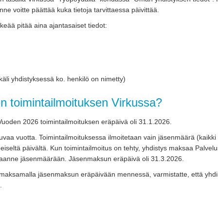
änne voitte päättää kuka tietoja tarvittaessa päivittää.
eää pitää aina ajantasaiset tiedot:
äli yhdistyksessä ko. henkilö on nimetty)
n toimintailmoituksen Virkussa?
Vuoden 2026 toimintailmoituksen eräpäivä oli 31.1.2026.
uvaa vuotta. Toimintailmoituksessa ilmoitetaan vain jäsenmäärä (kaikki 
iseltä päivältä. Kun toimintailmoitus on tehty, yhdistys maksaa Palvelu
maanne jäsenmäärään. Jäsenmaksun eräpäivä oli 31.3.2026.
a maksamalla jäsenmaksun eräpäivään mennessä, varmistatte, että yhdi
.