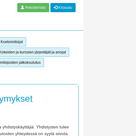
Rekisteröidy
Kirjaudu
Koetoimitsijat
Kokeiden ja kurssien järjestäjät ja anojat
mitsijoiden jatkokoulutus
symykset
 yhdistyskäyttäjiä. Yhdistysten tulee
uutosten yhteydessä on syytä siivota