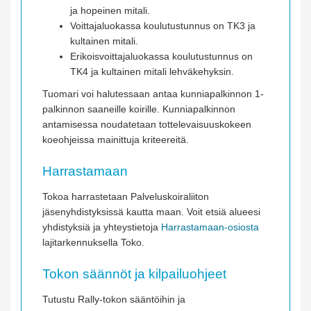
ja hopeinen mitali.
Voittajaluokassa koulutustunnus on TK3 ja
kultainen mitali.
Erikoisvoittajaluokassa koulutustunnus on
TK4 ja kultainen mitali lehväkehyksin.
Tuomari voi halutessaan antaa kunniapalkinnon 1-
palkinnon saaneille koirille. Kunniapalkinnon
antamisessa noudatetaan tottelevaisuuskokeen
koeohjeissa mainittuja kriteereitä.
Harrastamaan
Tokoa harrastetaan Palveluskoiraliiton
jäsenyhdistyksissä kautta maan. Voit etsiä alueesi
yhdistyksiä ja yhteystietoja
Harrastamaan-osiosta
lajitarkennuksella Toko.
Tokon säännöt ja kilpailuohjeet
Tutustu Rally-tokon sääntöihin ja