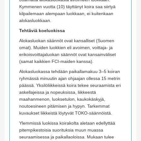
Kymmenen vuotta (10) täyttänyt koira saa siirtyä
kilpailemaan alempaan luokkaan, ei kuitenkaan
alokasluokkaan.
Tehtäviä koeluokissa
Alokasluokan säännöt ovat kansalliset (Suomen
omat). Muiden luokkien eli avoimen, voittaja- ja
erikoisvoittajaluokan säännöt ovat kansainväliset
(samat kaikkien FCI-maiden kanssa).
Alokasluokassa tehdään paikallamakuu 3–5 koiran
ryhmässä minuutin ajan ohjaajan ollessa 15 metrin
päässä. Yksilöliikkeissä koira tekee seuraamista eri
askellajeissa ja nopeuksissa, liikkeestä
maahanmenon, luoksetulon, kaukokäskyjä,
noutoesineen pitämisen ja hypyn. Tarkemmat
kuvaukset liikkeistä löytyvät TOKO-säännöistä.
Ylemmissä luokissa koirakolta aletaan edellyttää
pitempikestoisia suorituksia muun muassa
seuraamisessa ja paikallaoloissa. Mukaan tulee