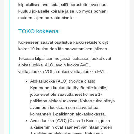
kilpailullisia tavoitteita, sillä perustottelevaisuus
kuuluu jokaiselle koiralle ja se luo myös pohjan
muiden lajien harrastamiselle.
TOKO kokeena
Kokeeseen saavat osallistua kaikki rekisteröidyt
koirat 10 kuukauden iän saavuttamisen jälkeen.
Tokossa kilpaillaan neljässä luokassa, luokat ovat
alokasluokka ALO, avoin luokka AVO,
voittajaluokka VOI ja erikoisvoittajaluokka EVL.
Alokasluokka (ALO) (Novice class)
Kymmenen kuukautta täyttäneille koirille,
jotka eivät ole saavuttaneet kolmea 1-
palkintoa alokasluokassa. Koiran tulee siirtyä
avoimeen luokkaan sen saavutettua
kolmannen 1-palkinnon alokasluokassa.
Avoin luokka (AVO) (Class 1) Koirille, jotka
aikaisemmin ovat saaneet vähintään yhden
1-palkinnon alokasluokassa. Koira saa