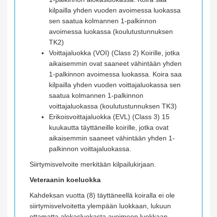
kilpailla yhden vuoden avoimessa luokassa
sen saatua kolmannen 1-palkinnon
avoimessa luokassa (koulutustunnuksen
TK2)
Voittajaluokka (VOI) (Class 2) Koirille, jotka
aikaisemmin ovat saaneet vähintään yhden
1-palkinnon avoimessa luokassa. Koira saa
kilpailla yhden vuoden voittajaluokassa sen
saatua kolmannen 1-palkinnon
voittajaluokassa (koulutustunnuksen TK3)
Erikoisvoittajaluokka (EVL) (Class 3) 15
kuukautta täyttäneille koirille, jotka ovat
aikaisemmin saaneet vähintään yhden 1-
palkinnon voittajaluokassa.
Siirtymisvelvoite merkitään kilpailukirjaan.
Veteraanin koeluokka
Kahdeksan vuotta (8) täyttäneellä koiralla ei ole
siirtymisvelvoitetta ylempään luokkaan, lukuun
ottamatta alokasluokasta avoimeen luokkaan.