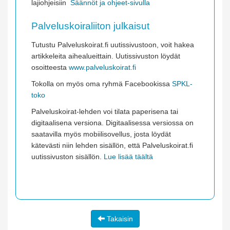
lajiohjeisiin
Säännöt ja ohjeet-sivulla
Palveluskoiraliiton julkaisut
Tutustu Palveluskoirat.fi uutissivustoon, voit hakea
artikkeleita aihealueittain. Uutissivuston löydät
osoitteesta
www.palveluskoirat.fi
Tokolla on myös oma ryhmä Facebookissa
SPKL-
toko
Palveluskoirat-lehden voi tilata paperisena tai
digitaalisena versiona. Digitaalisessa versiossa on
saatavilla myös mobiilisovellus, josta löydät
kätevästi niin lehden sisällön, että Palveluskoirat.fi
uutissivuston sisällön.
Lue lisää täältä
Takaisin