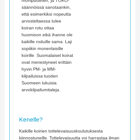
monipuolinen, ja TOKO-
säännöissä sanotaankin,
että esimerkiksi nopeutta
arvosteltaessa tulee
koiran rotu ottaa
huomioon eikä ihanne ole
kaikille roduille sama. Laji
sopiikin monenlaisille
koirille. Suomalaiset koirat
ovat menestyneet erittäin
hyvin PM- ja MM-
kilpailuissa tuoden
Suomeen lukuisia
arvokilpailumitaleja.
Kenelle?
Kaikille koirien tottelevaisuuskoulutuksesta
kiinnostuneille. Tottelevaisuutta voi harrastaa ilman