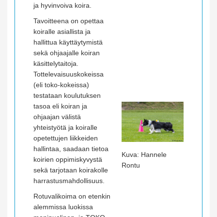
ja hyvinvoiva koira.
Tavoitteena on opettaa
koiralle asiallista ja
hallittua käyttäytymistä
sekä ohjaajalle koiran
käsittelytaitoja.
Tottelevaisuuskokeissa
(eli toko-kokeissa)
testataan koulutuksen
tasoa eli koiran ja
ohjaajan välistä
yhteistyötä ja koiralle
opetettujen liikkeiden
hallintaa, saadaan tietoa
Kuva: Hannele
koirien oppimiskyvystä
Rontu
sekä tarjotaan koirakolle
harrastusmahdollisuus.
Rotuvalikoima on etenkin
alemmissa luokissa