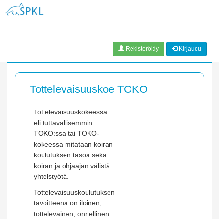
Rekisteröidy
Kirjaudu
Tottelevaisuuskoe TOKO
Tottelevaisuuskokeessa
eli tuttavallisemmin
TOKO:ssa tai TOKO-
kokeessa mitataan koiran
koulutuksen tasoa sekä
koiran ja ohjaajan välistä
yhteistyötä.
Tottelevaisuuskoulutuksen
tavoitteena on iloinen,
tottelevainen, onnellinen