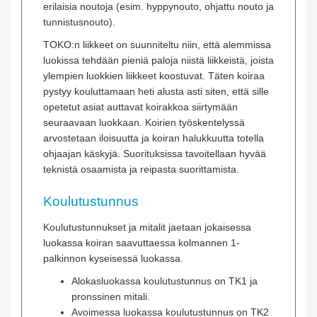
erilaisia noutoja (esim. hyppynouto, ohjattu nouto ja
tunnistusnouto).
TOKO:n liikkeet on suunniteltu niin, että alemmissa
luokissa tehdään pieniä paloja niistä liikkeistä, joista
ylempien luokkien liikkeet koostuvat. Täten koiraa
pystyy kouluttamaan heti alusta asti siten, että sille
opetetut asiat auttavat koirakkoa siirtymään
seuraavaan luokkaan. Koirien työskentelyssä
arvostetaan iloisuutta ja koiran halukkuutta totella
ohjaajan käskyjä. Suorituksissa tavoitellaan hyvää
teknistä osaamista ja reipasta suorittamista.
Koulutustunnus
Koulutustunnukset ja mitalit jaetaan jokaisessa
luokassa koiran saavuttaessa kolmannen 1-
palkinnon kyseisessä luokassa.
Alokasluokassa koulutustunnus on TK1 ja
pronssinen mitali.
Avoimessa luokassa koulutustunnus on TK2